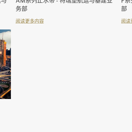
运与
AM系列止水带 - 特瑞堡航运与基建业
F系
务部
部
阅读更多内容
阅读