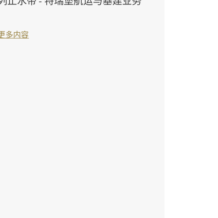
列止水带 - 特瑞堡航运与基建业务
更多内容