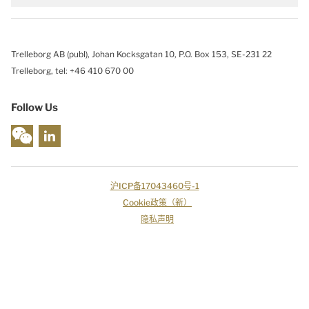
Trelleborg AB (publ), Johan Kocksgatan 10, P.O. Box 153, SE-231 22
Trelleborg, tel: +46 410 670 00
Follow Us
沪ICP备17043460号-1
Cookie政策（新）
隐私声明