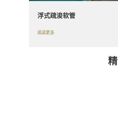
浮式疏浚软管
阅读更多
精