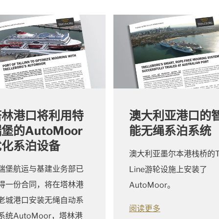
塔林港口将利用特
澳大利亚港口的
堡的AutoMoor
能无绳系泊系统
优化系泊设备
澳大利亚墨尔本港栈桥的T
瑞堡航运与基建业务部已
Line游轮设施上安装了
得一份合同，将在塔林港
AutoMoor。
老城港口安装无绳自动系
阅读更多
系统AutoMoor，塔林港