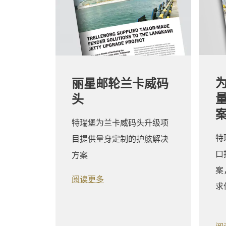
丽星邮轮兰卡威码
头
特瑞堡为兰卡威码头升级项
特
目提供量身定制的护舷解决
口
方案
案
阅读更多
求