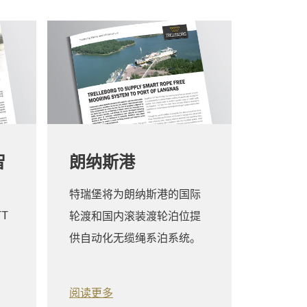
智
朗纳斯港
特瑞堡将为朗纳斯港的国际
T
轮渡和国内滚装渡轮泊位提
供自动化无缆绳系泊系统。
阅读更多