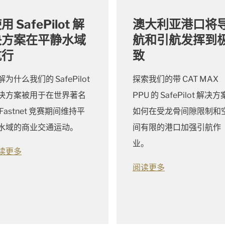
用 SafePilot 解
澳大利亚港口将
决方案在平静水域
航和引航发挥到
航行
致
解为什么我们的 SafePilot
探索我们的带 CAT MAX
决方案被用于在世界著名
PPU 的 SafePilot 解决方
 Fastnet 竞赛期间维持平
如何在受龙骨间隙限制和
水域的商业交通运动。
间有限的港口加强引航作
业。
读更多
阅读更多