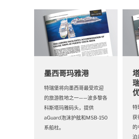
墨西哥玛雅港
瑞
特瑞堡将向墨西哥最受欢迎
的旅游胜地之一——波多黎各
特
科斯塔玛雅码头，提供
获
aGuard泡沫护舷和MSB-150
的
系船柱。
泊