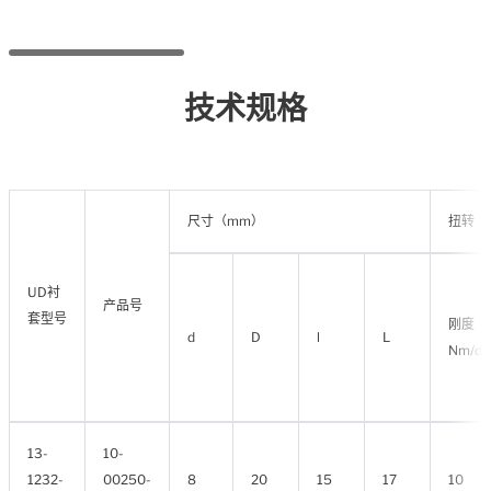
技术规格
尺寸（mm）
扭转
UD衬
产品号
套型号
刚度
d
D
l
L
Nm/de
13-
10-
1232-
00250-
8
20
15
17
10