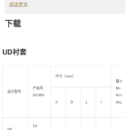
阅读更多
下载
UD衬套
尺寸（mm）
最大
产品号
Mv
设计型号
60 IRH
N/m
d
D
L
l
deg
10-
VP