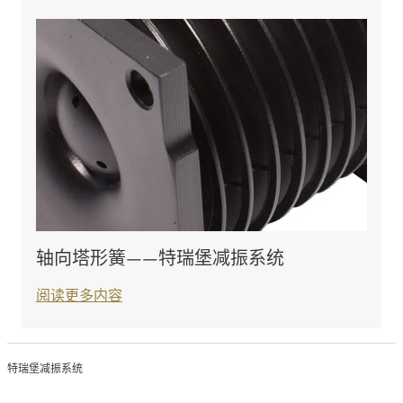
轴向塔形簧——特瑞堡减振系统
阅读更多内容
特瑞堡减振系统