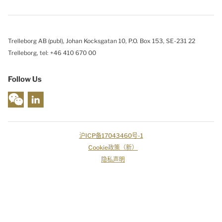
Trelleborg AB (publ), Johan Kocksgatan 10, P.O. Box 153, SE-231 22
Trelleborg, tel: +46 410 670 00
Follow Us
沪ICP备17043460号-1
Cookie政策（新）
隐私声明