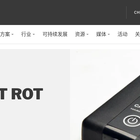
CH
方案
行业
可持续发展
资源
媒体
活动
关
AT ROT