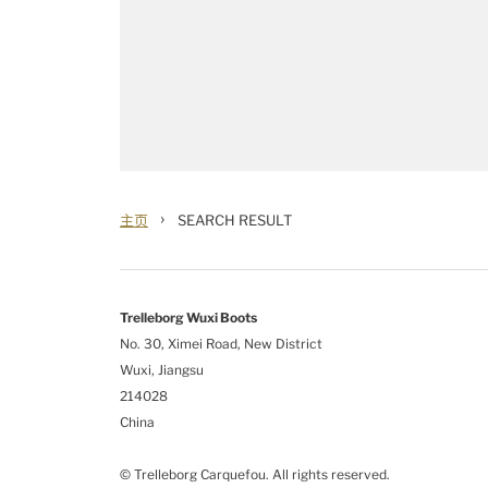
›
主页
SEARCH RESULT
Trelleborg
Wuxi Boots
No. 30, Ximei Road, New District
Wuxi, Jiangsu
214028
China
© Trelleborg Carquefou. All rights reserved.