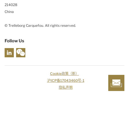
214028
China
© Trelleborg Carquefou. All rights reserved.
Follow Us
Cookie政策（新）
沪ICP备17043460号-1
隐私声明