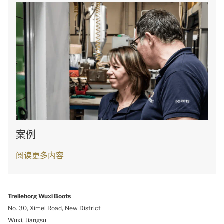
案例
阅读更多内容
Trelleborg
Wuxi Boots
No. 30, Ximei Road, New District
Wuxi, Jiangsu